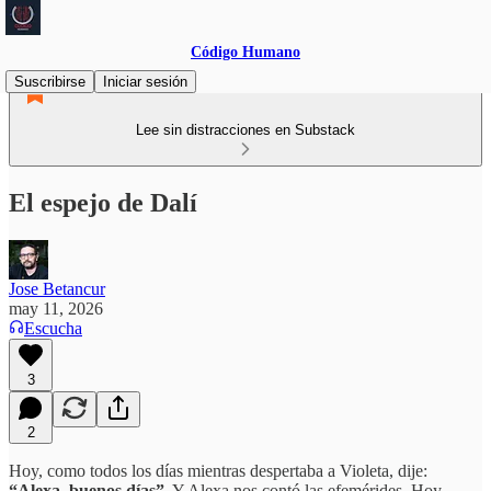
Código Humano
Suscribirse
Iniciar sesión
Lee sin distracciones en Substack
El espejo de Dalí
Jose Betancur
may 11, 2026
Escucha
3
2
Hoy, como todos los días mientras despertaba a Violeta, dije:
“Alexa, buenos días”
. Y Alexa nos contó las efemérides. Hoy