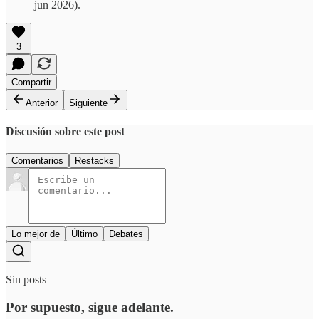
jun 2026).
3
Compartir
Anterior
Siguiente
Discusión sobre este post
Comentarios
Restacks
Lo mejor de
Último
Debates
Sin posts
Por supuesto, sigue adelante.