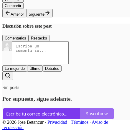
Compartir
Anterior
Siguiente
Discusión sobre este post
Comentarios
Restacks
Lo mejor de
Último
Debates
Sin posts
Por supuesto, sigue adelante.
Suscribirse
© 2026 Jose Betancur
·
Privacidad
∙
Términos
∙
Aviso de
recolección