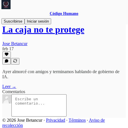
Código Humano
Suscribirse
Iniciar sesión
La caja no te protege
Jose Betancur
feb 17
Ayer almorcé con amigos y terminamos hablando de gobierno de
IA.
Leer →
Comentarios
© 2026 Jose Betancur
·
Privacidad
∙
Términos
∙
Aviso de
recolección