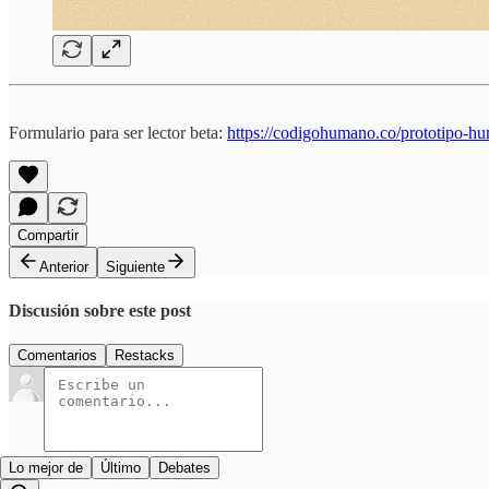
Formulario para ser lector beta:
https://codigohumano.co/prototipo-h
Compartir
Anterior
Siguiente
Discusión sobre este post
Comentarios
Restacks
Lo mejor de
Último
Debates