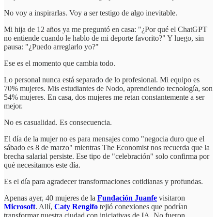
No voy a inspirarlas. Voy a ser testigo de algo inevitable.
Mi hija de 12 años ya me preguntó en casa: "¿Por qué el ChatGPT
no entiende cuando le hablo de mi deporte favorito?" Y luego, sin
pausa: "¿Puedo arreglarlo yo?"
Ese es el momento que cambia todo.
Lo personal nunca está separado de lo profesional. Mi equipo es
70% mujeres. Mis estudiantes de Nodo, aprendiendo tecnología, son
54% mujeres. En casa, dos mujeres me retan constantemente a ser
mejor.
No es casualidad. Es consecuencia.
El día de la mujer no es para mensajes como "negocia duro que el
sábado es 8 de marzo" mientras The Economist nos recuerda que la
brecha salarial persiste. Ese tipo de "celebración" solo confirma por
qué necesitamos este día.
Es el día para agradecer transformaciones cotidianas y profundas.
Apenas ayer, 40 mujeres de la
Fundación Juanfe
visitaron
Microsoft
. Allí,
Caty Rengifo
tejió conexiones que podrían
transformar nuestra ciudad con iniciativas de IA. No fueron