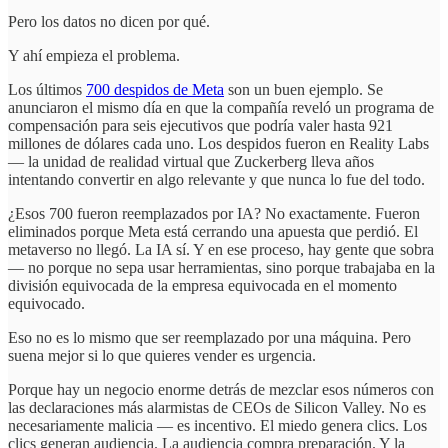
Pero los datos no dicen por qué.
Y ahí empieza el problema.
Los últimos
700 despidos de Meta
son un buen ejemplo. Se
anunciaron el mismo día en que la compañía reveló un programa de
compensación para seis ejecutivos que podría valer hasta 921
millones de dólares cada uno. Los despidos fueron en Reality Labs
— la unidad de realidad virtual que Zuckerberg lleva años
intentando convertir en algo relevante y que nunca lo fue del todo.
¿Esos 700 fueron reemplazados por IA? No exactamente. Fueron
eliminados porque Meta está cerrando una apuesta que perdió. El
metaverso no llegó. La IA sí. Y en ese proceso, hay gente que sobra
— no porque no sepa usar herramientas, sino porque trabajaba en la
división equivocada de la empresa equivocada en el momento
equivocado.
Eso no es lo mismo que ser reemplazado por una máquina. Pero
suena mejor si lo que quieres vender es urgencia.
Porque hay un negocio enorme detrás de mezclar esos números con
las declaraciones más alarmistas de CEOs de Silicon Valley. No es
necesariamente malicia — es incentivo. El miedo genera clics. Los
clics generan audiencia. La audiencia compra preparación. Y la