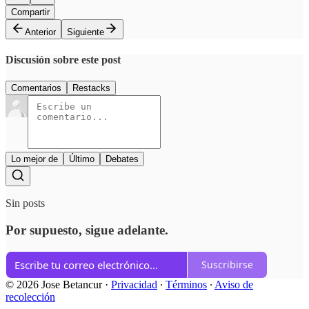
Compartir
Anterior
Siguiente
Discusión sobre este post
Comentarios
Restacks
Lo mejor de
Último
Debates
Sin posts
Por supuesto, sigue adelante.
Suscribirse
© 2026 Jose Betancur
·
Privacidad
∙
Términos
∙
Aviso de
recolección