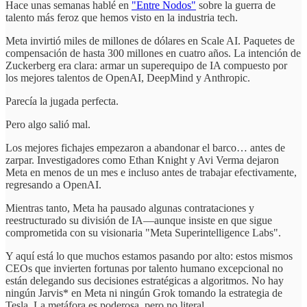
Hace unas semanas hablé en
"Entre Nodos"
sobre la guerra de
talento más feroz que hemos visto en la industria tech.
Meta invirtió miles de millones de dólares en Scale AI. Paquetes de
compensación de hasta 300 millones en cuatro años. La intención de
Zuckerberg era clara: armar un superequipo de IA compuesto por
los mejores talentos de OpenAI, DeepMind y Anthropic.
Parecía la jugada perfecta.
Pero algo salió mal.
Los mejores fichajes empezaron a abandonar el barco… antes de
zarpar. Investigadores como Ethan Knight y Avi Verma dejaron
Meta en menos de un mes e incluso antes de trabajar efectivamente,
regresando a OpenAI.
Mientras tanto, Meta ha pausado algunas contrataciones y
reestructurado su división de IA—aunque insiste en que sigue
comprometida con su visionaria "Meta Superintelligence Labs".
Y aquí está lo que muchos estamos pasando por alto: estos mismos
CEOs que invierten fortunas por talento humano excepcional no
están delegando sus decisiones estratégicas a algoritmos. No hay
ningún Jarvis* en Meta ni ningún Grok tomando la estrategia de
Tesla. La metáfora es poderosa, pero no literal.