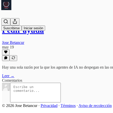
Pedir ayuda
Suscribirse
Iniciar sesión
Jose Betancur
may 19
Hay una sola razón por la que los agentes de IA no despegan en las o
Leer →
Comentarios
© 2026 Jose Betancur
·
Privacidad
∙
Términos
∙
Aviso de recolección