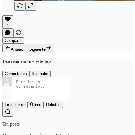
1
Compartir
Anterior
Siguiente
Discusión sobre este post
Comentarios
Restacks
Lo mejor de
Último
Debates
Sin posts