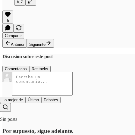
5
Compartir
Anterior
Siguiente
Discusión sobre este post
Comentarios
Restacks
Lo mejor de
Último
Debates
Sin posts
Por supuesto, sigue adelante.