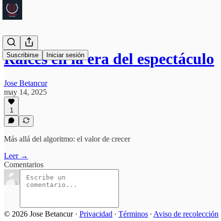
Raíces en la era del espectáculo
Suscribirse
Iniciar sesión
Jose Betancur
may 14, 2025
1
Más allá del algoritmo: el valor de crecer
Leer →
Comentarios
© 2026 Jose Betancur
·
Privacidad
∙
Términos
∙
Aviso de recolección