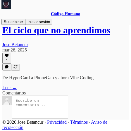
Código Humano
Suscribirse
Iniciar sesión
El ciclo que no aprendimos
Jose Betancur
mar 26, 2025
1
De HyperCard a PhoneGap y ahora Vibe Coding
Leer →
Comentarios
© 2026 Jose Betancur
·
Privacidad
∙
Términos
∙
Aviso de
recolección