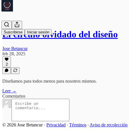
El círculo olvidado del diseño
Suscribirse
Iniciar sesión
Jose Betancur
feb 28, 2025
2
Diseñamos para todos menos para nosotros mismos.
Leer →
Comentarios
© 2026 Jose Betancur
·
Privacidad
∙
Términos
∙
Aviso de recolección