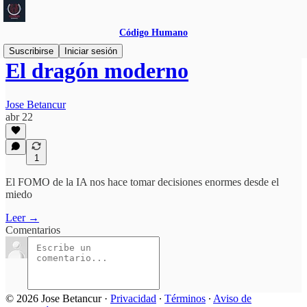
Código Humano
Suscribirse
Iniciar sesión
El dragón moderno
Jose Betancur
abr 22
1
El FOMO de la IA nos hace tomar decisiones enormes desde el
miedo
Leer →
Comentarios
© 2026 Jose Betancur
·
Privacidad
∙
Términos
∙
Aviso de